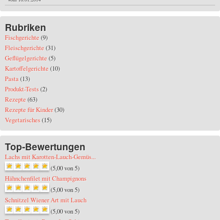
Rubriken
Fischgerichte
(9)
Fleischgerichte
(31)
Geflügelgerichte
(5)
Kartoffelgerichte
(10)
Pasta
(13)
Produkt-Tests
(2)
Rezepte
(63)
Rezepte für Kinder
(30)
Vegetarisches
(15)
Top-Bewertungen
Lachs mit Karotten-Lauch-Gemüs...
(5,00 von 5)
Hähnchenfilet mit Champignons
(5,00 von 5)
Schnitzel Wiener Art mit Lauch
(5,00 von 5)