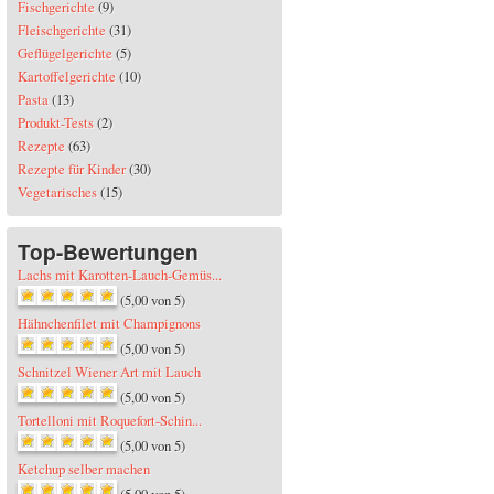
Fischgerichte
(9)
Fleischgerichte
(31)
Geflügelgerichte
(5)
Kartoffelgerichte
(10)
Pasta
(13)
Produkt-Tests
(2)
Rezepte
(63)
Rezepte für Kinder
(30)
Vegetarisches
(15)
Top-Bewertungen
Lachs mit Karotten-Lauch-Gemüs...
(5,00 von 5)
Hähnchenfilet mit Champignons
(5,00 von 5)
Schnitzel Wiener Art mit Lauch
(5,00 von 5)
Tortelloni mit Roquefort-Schin...
(5,00 von 5)
Ketchup selber machen