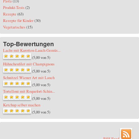
Pasta
(13)
Produkt-Tests
(2)
Rezepte
(63)
Rezepte für Kinder
(30)
Vegetarisches
(15)
Top-Bewertungen
Lachs mit Karotten-Lauch-Gemüs...
(5,00 von 5)
Hähnchenfilet mit Champignons
(5,00 von 5)
Schnitzel Wiener Art mit Lauch
(5,00 von 5)
Tortelloni mit Roquefort-Schin...
(5,00 von 5)
Ketchup selber machen
(5,00 von 5)
RSS Feed